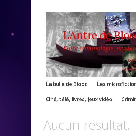
L'Antre de Blo
Entre criminologie, mystèr
Accéder
La bulle de Blood
Les microfictio
au
contenu
Ciné, télé, livres, jeux vidéo
Crimi
Aucun résultat.