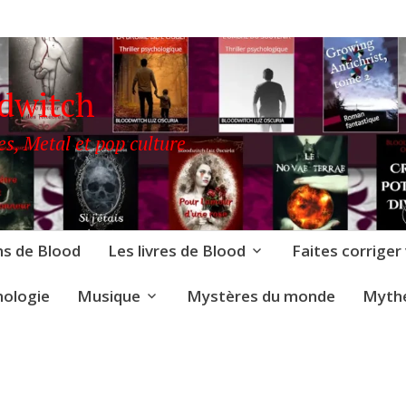
odwitch
es, Metal et pop culture
ns de Blood
Les livres de Blood
Faites corriger
nologie
Musique
Mystères du monde
Mythe