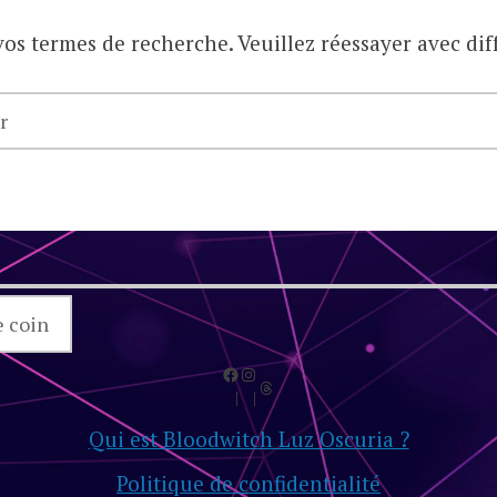
os termes de recherche. Veuillez réessayer avec dif
RECHERCHER
Facebook
Instagram
Threads
Qui est Bloodwitch Luz Oscuria ?
Politique de confidentialité